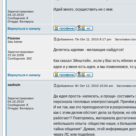
Идей много, осуществить не с кем.
Зарегистрирован:
04.10.2010
Сообщения: 8
Откуда: Беларусь
Вернуться к началу
Flointer
Добавлено: Пн Окт 11, 2010 8:17 pm
Заголовок соо
Site Admin
Делитесь идеями - желающие найдутся!
Зарегистрирован:
25.04.2008
Сообщения: 382
Как сказал Эйнштейн...если у Вас есть яблоко и
идея и у меня есть идея, и мы поменяемся, то 
Вернуться к началу
sashuin
Добавлено: Вт Окт 12, 2010 10:04 am
Заголовок со
Да идея проста- написать, а проще- составит
Зарегистрирован:
персонала тепловых электростанций. Причём р
04.10.2010
Сообщения: 8
И не так, как это преподносится в разрозненн
Откуда: Беларусь
как с этим делом обстоят дела за бугром, но об
работает? Повторяюсь, материала достаточно, 
небольшого опыта- общество наше, к большому 
тайна общения". Думаю, этой информации дос
через ЛС или подобное.