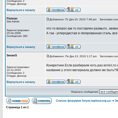
Сообщения: 2
Откуда: Донецк
Вернуться к началу
Flointer
Добавлено: Пт Дек 10, 2010 7:48 pm
Заголовок соо
Site Admin
что то вопрос как то поставлен размыто...можн
Зарегистрирован:
А так - углеродистая и легированная сталь..вс
25.04.2008
Сообщения: 382
Вернуться к началу
SevanS
Добавлено: Пн Дек 13, 2010 1:17 pm
Заголовок соо
Конкретнее.Если разбирали хоть раз котёл,то
Зарегистрирован:
название у этого материала должно же быть?!В
10.12.2010
Сообщения: 2
Откуда: Донецк
Вернуться к началу
Показать сообщения:
Список форумов forum.teplota.org.ua
->
Э
Страница
1
из
1