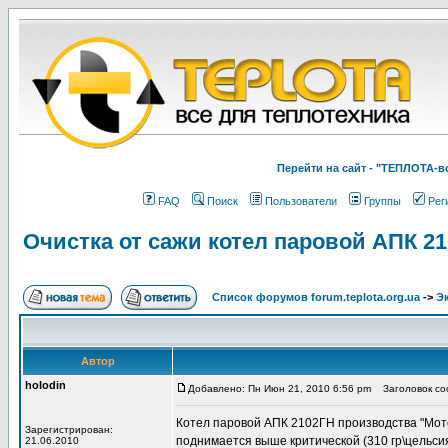
Перейти на cайт - "ТЕПЛОТА
FAQ
Поиск
Пользователи
Группы
Рег
Очистка от сажи котел паровой АПК 2
Список форумов forum.teplota.org.ua
->
Э
Автор
holodin
Добавлено: Пн Июн 21, 2010 6:56 pm
Заголовок соо
Котел паровой АПК 2102ГН производства "Мото
Зарегистрирован:
поднимается выше критической (310 гр\цельсия
21.06.2010