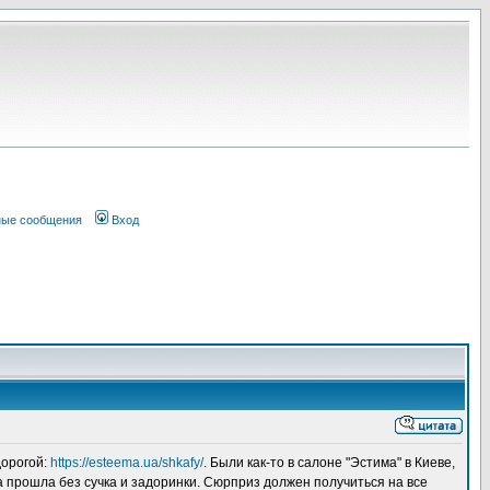
ные сообщения
Вход
дорогой:
https://esteema.ua/shkafy/
. Были как-то в салоне "Эстима" в Киеве,
ка прошла без сучка и задоринки. Сюрприз должен получиться на все