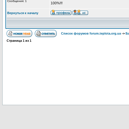
Сообщения: 1
100%!!!
Вернуться к началу
Список форумов forum.teplota.org.ua
->
Б
Страница
1
из
1