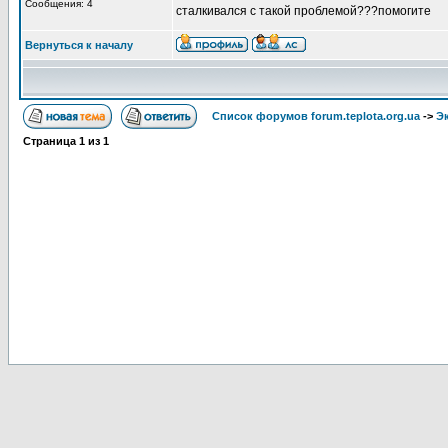
Сообщения: 4
сталкивался с такой проблемой???помогите
Вернуться к началу
Список форумов forum.teplota.org.ua
->
Э
Страница
1
из
1