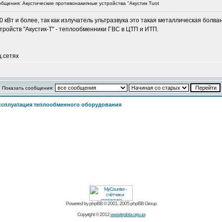
щения: Акустические противонакипные устройства "Акустик Тuot
00 кВт и более, так как излучатель ультразвука это такая металлическая болв
ройств "Акустик-Т" - теплообменники ГВС в ЦТП и ИТП.
ц.сетях
Показать сообщения:
ксплуатация теплообменного оборудования
Powered by
phpBB
© 2001, 2005 phpBB Group
Copyright © 2012
www.teplota.org.ua