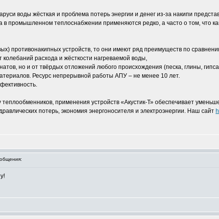
руси воды жёсткая и проблема потерь энергии и денег из-за накипи предста
 в промышленном теплоснабжении применяются редко, а часто о том, что ка
овых) противонакипных устройств, то они имеют ряд преимуществ по сравнени
 колебаний расхода и жёсткости нагреваемой воды,
тов, но и от твёрдых отложений любого происхождения (песка, глины, гипса и
атериалов. Ресурс непрерывной работы АПУ – не менее 10 лет.
ффективность.
у теплообменников, применения устройств «Акустик-Т» обеспечивает уменьш
дравлических потерь, экономия энергоносителя и электроэнергии. Наш сайт
h
общения:
у!