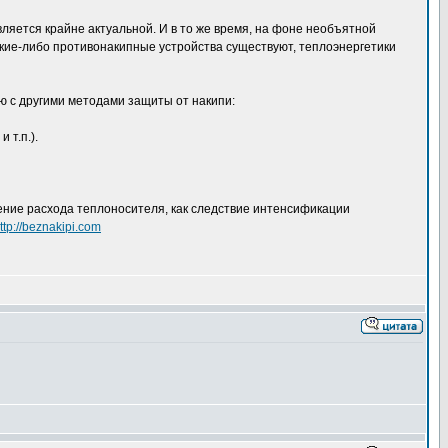
вляется крайне актуальной. И в то же время, на фоне необъятной
кие-либо противонакипные устройства существуют, теплоэнергетики
ю с другими методами защиты от накипи:
 т.п.).
ение расхода теплоносителя, как следствие интенсификации
ttp://beznakipi.com