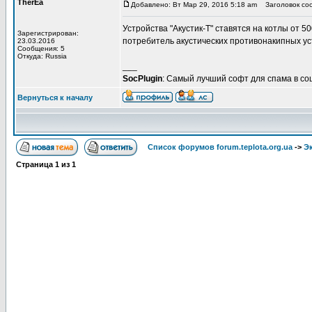
TherEa
Добавлено: Вт Мар 29, 2016 5:18 am
Заголовок сооб
Устройства "Акустик-Т" ставятся на котлы от 5
Зарегистрирован:
потребитель акустических противонакипных уст
23.03.2016
Сообщения: 5
Откуда: Russia
___
SocPlugin
: Самый лучший софт для спама в со
Вернуться к началу
Список форумов forum.teplota.org.ua
->
Э
Страница
1
из
1