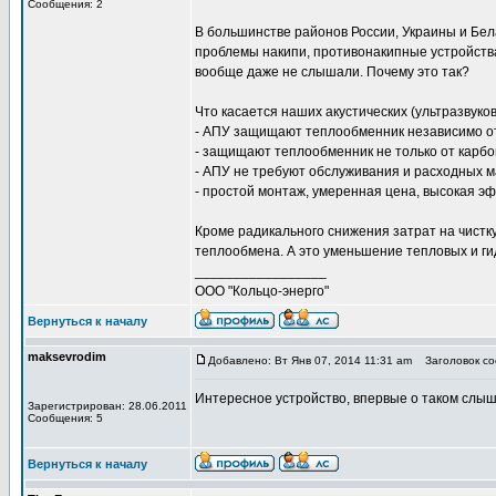
Сообщения: 2
В большинстве районов России, Украины и Бела
проблемы накипи, противонакипные устройства
вообще даже не слышали. Почему это так?
Что касается наших акустических (ультразвук
- АПУ защищают теплообменник независимо от
- защищают теплообменник не только от карбона
- АПУ не требуют обслуживания и расходных м
- простой монтаж, умеренная цена, высокая э
Кроме радикального снижения затрат на чистк
теплообмена. А это уменьшение тепловых и ги
_________________
ООО "Кольцо-энерго"
Вернуться к началу
maksevrodim
Добавлено: Вт Янв 07, 2014 11:31 am
Заголовок со
Интересное устройство, впервые о таком слыш
Зарегистрирован: 28.06.2011
Сообщения: 5
Вернуться к началу