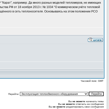
? "Карат", например. Да много разных моделей тепломеров, не имеющих
ьства РФ от 18 ноября 2013 г. № 1034 “О коммерческом учёте тепловой
ращённого в сеть теплоносителя. Основываясь на этом положении РСО
Часовой пояс: GMT
Перейти:
Вы
не можете
начинать темы
Вы
не можете
отвечать на сообщения
Вы
не можете
редактировать свои сообщения