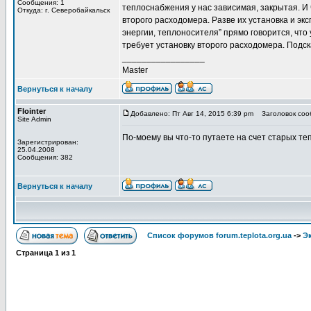
Сообщения: 1
теплоснабжения у нас зависимая, закрытая. И
Откуда: г. Северобайкальск
второго расходомера. Разве их установка и эк
энергии, теплоносителя” прямо говорится, чт
требует установку второго расходомера. Подск
_________________
Master
Вернуться к началу
Flointer
Добавлено: Пт Авг 14, 2015 6:39 pm
Заголовок соо
Site Admin
По-моему вы что-то путаете на счет старых те
Зарегистрирован:
25.04.2008
Сообщения: 382
Вернуться к началу
Список форумов forum.teplota.org.ua
->
Э
Страница
1
из
1