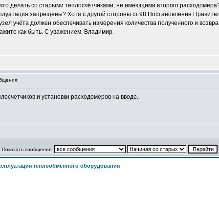
 что делать со старыми теплосчётчиками, не имеющими второго расходомера
сплуатация запрещены? Хотя с другой стороны ст.98 Постановления Правител
о узел учёта должен обеспечивать измерения количества полученного и возв
ажите как быть. С уважением. Владимир.
бщения:
плосчетчиков и установки расходомеров на вводе..
Показать сообщения:
ксплуатация теплообменного оборудования