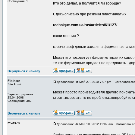
Сообщения: 1
Кто это делал, а получится ли вообще?
Сдесь описано про резинки пластинчатых
technique.com.ua/rus/articles/61/127/
ваши мнения ?
короче шеф деньги зажал на фирменные, а мен
Может кто посоветует фирму которая их само л
те кто фирменные продает не предлагать - дор
Вернуться к началу
Flointer
Добавлено: Чт Май 27, 2010 7:07 pm
Заголовок со
Site Admin
Может просто производителя другого поискать и
Зарегистрирован:
стоит...вырезать то не проблема..попробуйте
25.04.2008
Сообщения: 382
Вернуться к началу
mvas78
Добавлено: Чт Май 10, 2012 11:02 am
Заголовок со