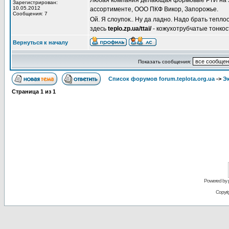
Любая компания делающая формовые РТИ на 
Зарегистрирован:
10.05.2012
ассортименте, ООО ПКФ Викор, Запорожье.
Сообщения: 7
Ой. Я слоупок.. Ну да ладно. Надо брать теп
здесь
teplo.zp.ua/ttai/
- кожухотрубчатые тонко
Вернуться к началу
Показать сообщения:
Список форумов forum.teplota.org.ua
->
Э
Страница
1
из
1
Powered by
Copyri