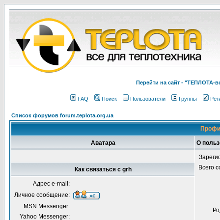
Перейти на cайт - "ТЕПЛОТА
FAQ
Поиск
Пользователи
Группы
Рег
Список форумов forum.teplota.org.ua
Профи
Аватара
О польз
Зареги
Всего 
Как связаться с grh
Адрес e-mail:
Личное сообщение:
MSN Messenger:
Ро
Yahoo Messenger: