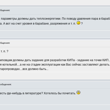
бщения:
и параметры должны дать теплоэнергетики. По поводу давления пара в бараб
 А вот на счет уровня в барабане, разряжения и т. п.
?
бщения:
. п. ?
повцам должны дать задание для разработки КИПа - задание на точки КИП...а
я котельной....а не на стадии эксплуатации как Вас сейчас заставляют делать.
аропроводах....все должно быть...
общения:
есть где-нибудь в литературе? Хотелось бы почитать.