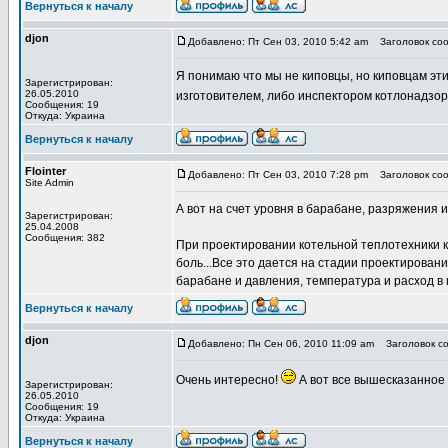
Вернуться к началу
djon
Добавлено: Пт Сен 03, 2010 5:42 am
Заголовок соо
Я понимаю что мы не киповцы, но киповцам эт
Зарегистрирован:
26.05.2010
изготовителем, либо инспектором котлонадзора.
Сообщения: 19
Откуда: Украина
Вернуться к началу
Flointer
Добавлено: Пт Сен 03, 2010 7:28 pm
Заголовок соо
Site Admin
А вот на счет уровня в барабане, разряжения и т
Зарегистрирован:
25.04.2008
Сообщения: 382
При проектировании котельной теплотехники ки
боль...Все это дается на стадии проектировани
барабане и давления, температура и расход в п
Вернуться к началу
djon
Добавлено: Пн Сен 06, 2010 11:09 am
Заголовок со
Очень интересно!
А вот все вышесказанное 
Зарегистрирован:
26.05.2010
Сообщения: 19
Откуда: Украина
Вернуться к началу