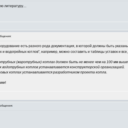
ю литературу....
бщения:
борудование есть разного рода документация, в которой должны быть указаны
 и водогрейных котлов", например, можно составить и таблицы уставок и все,
зотрубных (жаротрубных) котлах должен быть не менее чем на 100 мм выше
х водотрубных котлов устанавливается конструкторской организацией.
аровых котлах устанавливается разработчиком проекта котла.
ами!
общения: