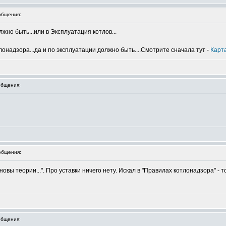
общения:
жно быть...или в Эксплуатация котлов...
онадзора...да и по эксплуатации должно быть....Смотрите сначала тут -
Карт
бщения:
общения:
овы теории...". Про уставки ничего нету. Искал в "Правилах котлонадзора" - 
бщения: