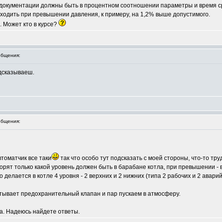
 документации должны быть в процентном соотношении параметры и время 
ходить при превышении давления, к примеру, на 1,2% выше допустимого.
. Может кто в курсе?
бщения:
одсказываеш.
бщения:
втоматчик все таки
так что особо тут подсказать с моей стороны, что-то тр
орят только какой уровень должен быть в барабане котла, при превышении - 
елается в котле 4 уровня - 2 верхних и 2 нижних (типа 2 рабочих и 2 аварий
тывает предохранительный клапан и пар пускаем в атмосферу.
а. Надеюсь найдете ответы.