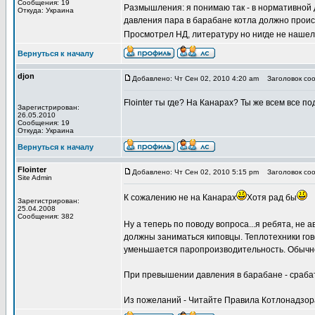
Сообщения: 19
Размышления: я понимаю так - в нормативной
Откуда: Украина
давления пара в барабане котла должно проис
Просмотрел НД, литературу но нигде не нашел
Вернуться к началу
djon
Добавлено: Чт Сен 02, 2010 4:20 am
Заголовок соо
Flointer ты где? На Канарах? Ты же всем все п
Зарегистрирован:
26.05.2010
Сообщения: 19
Откуда: Украина
Вернуться к началу
Flointer
Добавлено: Чт Сен 02, 2010 5:15 pm
Заголовок соо
Site Admin
К сожалению не на Канарах
Хотя рад бы
Зарегистрирован:
25.04.2008
Сообщения: 382
Ну а теперь по поводу вопроса...я ребята, не а
должны заниматься киповцы. Теплотехники гов
уменьшается паропроизводительность. Обычно д
При превышении давления в барабане - сраба
Из пожеланий - Читайте Правила Котлонадзор