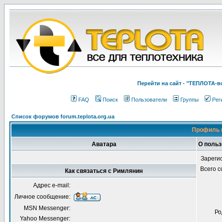
Перейти на cайт - "ТЕПЛОТА
FAQ
Поиск
Пользователи
Группы
Рег
Список форумов forum.teplota.org.ua
Профиль 
Аватара
О поль
Зареги
Всего 
Как связаться с Римлянин
Адрес e-mail:
Личное сообщение:
MSN Messenger:
Ро
Yahoo Messenger: