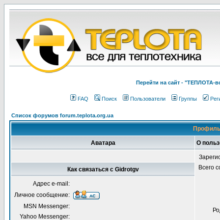
Перейти на cайт - "ТЕПЛОТА
FAQ
Поиск
Пользователи
Группы
Рег
Список форумов forum.teplota.org.ua
Профиль 
Аватара
О польз
Зареги
Всего 
Как связаться с Gidrotgv
Адрес e-mail:
Личное сообщение:
MSN Messenger:
Ро
Yahoo Messenger: